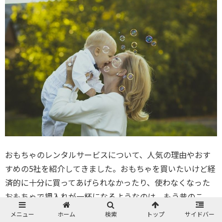
おもちゃのレンタルサービスについて、人気の理由やおす
すめの5社を紹介してきました。おもちゃを買いたいけど経
済的に十分に買ってあげられなかったり、使わなくなった
おもちゃで押入れが一杯になるようなのは、もう昔のこ
と。
おもちゃのレンタルを上手に利用すると、子供にも両
メニュー
ホーム
検索
トップ
サイドバー