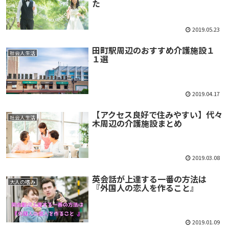
た
2019.05.23
田町駅周辺のおすすめ介護施設１
社会人生活
１選
2019.04.17
【アクセス良好で住みやすい】代々
社会人生活
木周辺の介護施設まとめ
2019.03.08
英会話が上達する一番の方法は
大人の嗜み
『外国人の恋人を作ること』
2019.01.09