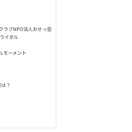
クラブNPO法人おせっ会
ブライダル
ルモーメント
差は？