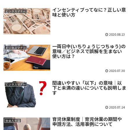
インセンティブってなに？正しい意
ビジネスマナー
味と使い方
2020.08.13
一両日中(いちりょうじつちゅう)の
ビジネスマナー
意味／ビジネスで誤解を生まない
使い方は？
2020.07.30
間違いやすい「以下」の意味｜以
ビジネスマナー
下と未満の違いについても説明しま
す
2020.07.14
育児休業制度｜育児休業の期間や
社会人生活
申請方法、活用事例について