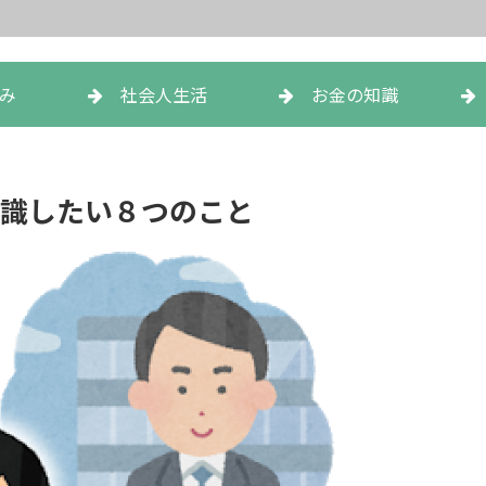
み
社会人生活
お金の知識
識したい８つのこと